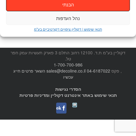
הבנתי
נהל העדפות
טיח מינרלי דמוי בטון חשוף דקוליין
תנאי שימוש | דקוליין ציפויים דקורטיביים בע"מ
דקוליין בע"מ ת.ד. 12100 רחוב התלם 3 פארק תעשיות עמק חפר
טל.
1-700-700-986
, פקס
04-6187022
sales@decoline.co.il
השאר פרטים
חייג
עכשיו
הסדרי נגישות
תנאי שימוש באתר אינטרנט דקוליין ומדיניות פרטיות
Waze
facebook