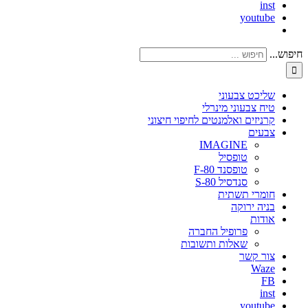
inst
youtube
חיפוש...
שליכט צבעוני
טיח צבעוני מינרלי
קרניזים ואלמנטים לחיפוי חיצוני
צבעים
IMAGINE
טופסיל
טופסנד F-80
סנדסיל S-80
חומרי תשתית
בניה ירוקה
אודות
פרופיל החברה
שאלות ותשובות
צור קשר
Waze
FB
inst
youtube