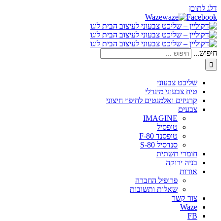
דלג לתוכן
Waze
Facebook
חיפוש...
שליכט צבעוני
טיח צבעוני מינרלי
קרניזים ואלמנטים לחיפוי חיצוני
צבעים
IMAGINE
טופסיל
טופסנד F-80
סנדסיל S-80
חומרי תשתית
בניה ירוקה
אודות
פרופיל החברה
שאלות ותשובות
צור קשר
Waze
FB