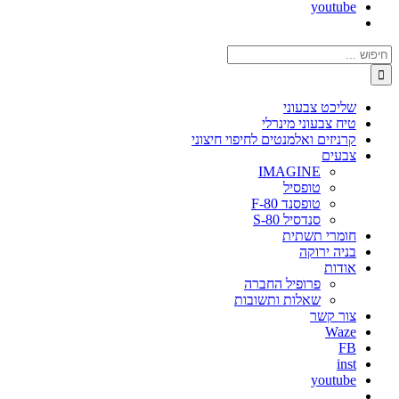
youtube
חיפוש...
שליכט צבעוני
טיח צבעוני מינרלי
קרניזים ואלמנטים לחיפוי חיצוני
צבעים
IMAGINE
טופסיל
טופסנד F-80
סנדסיל S-80
חומרי תשתית
בניה ירוקה
אודות
פרופיל החברה
שאלות ותשובות
צור קשר
Waze
FB
inst
youtube