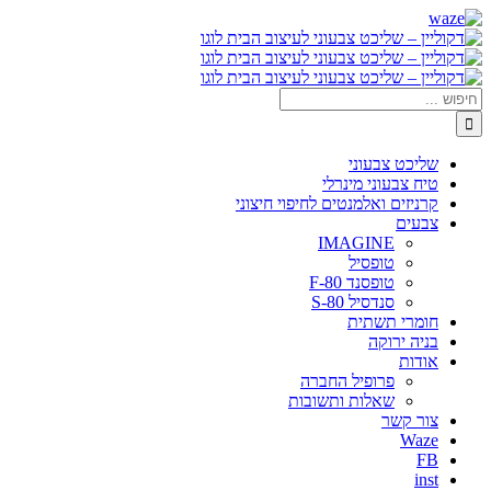
דלג
Waze
Facebook
לתוכן
חיפוש...
שליכט צבעוני
טיח צבעוני מינרלי
קרניזים ואלמנטים לחיפוי חיצוני
צבעים
IMAGINE
טופסיל
טופסנד F-80
סנדסיל S-80
חומרי תשתית
בניה ירוקה
אודות
פרופיל החברה
שאלות ותשובות
צור קשר
Waze
FB
inst