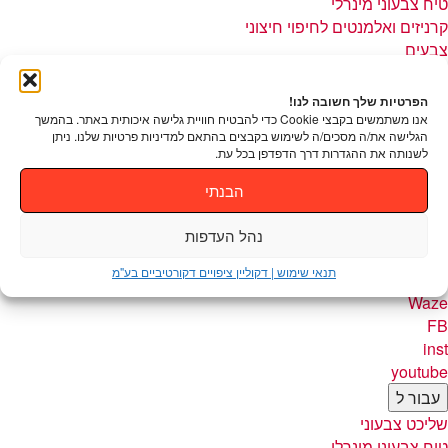
טיח צבעוני מינרלי
קרניזים ואלמנטים לחיפוי חיצוני
צבעים
IMAGINE
טופסיל
הפרטיות שלך חשובה לנו!
טופסנד F-80
אנו משתמשים בקבצי Cookie כדי להבטיח חוויית גלישה איכותית באתר. בהמשך
הגלישה את/ה מסכים/ה לשימוש בקבצים בהתאם למדיניות פרטיות שלנו. ניתן
סנדסיל S-80
לשנותה את ההגדרות דרך הדפדפן בכל עת.
חומרי תשתית
בניה ירוקה
הבנתי
אודות
פרופיל החברה
נהל העדפות
שאלות ותשובות
תנאי שימוש | דקוליין ציפויים דקורטיביים בע"מ
צור קשר
Waze
FB
inst
youtube
עבור ל
שליכט צבעוני
טיח צבעוני מינרלי