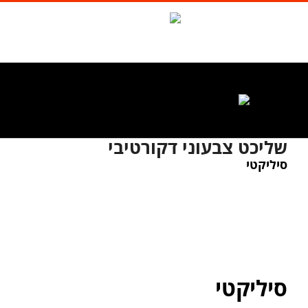
לג
תוכן
Waze
facebook
טל. 1-700-700-986
שליכט צבעוני דקורטיבי
סיליקטי
סיליקטי