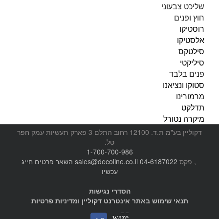
שליכט צבעוני
חוץ ופנים
רוסטיקו
אלסטיקו
סילטקס
סיליקטי
פנים בלבד
סטוקו ונציאנו
מרמורינו
תדלקט
מיקרה נטורל
דקוליין בע"מ ת.ד. 12100 רחוב התלם 3 פארק תעשיות עמק חפר
טל.
1-700-700-986
, פקס
04-6187022
sales@decoline.co.il
השאר פרטים
חייג
עכשיו
הסדרי נגישות
תנאי שימוש באתר אינטרנט דקוליין ומדיניות פרטיות
Waze