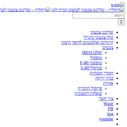
דלג
Waze
Facebook
לתוכן
חיפוש...
שליכט צבעוני
טיח צבעוני מינרלי
קרניזים ואלמנטים לחיפוי חיצוני
צבעים
IMAGINE
טופסיל
טופסנד F-80
סנדסיל S-80
חומרי תשתית
בניה ירוקה
אודות
פרופיל החברה
שאלות ותשובות
צור קשר
Waze
FB
inst
youtube