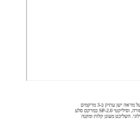
שליכט צבעוני פולימרי סיליקטי, המשמש כציפוי גמר חיצוני ופנימי. הציפוי בעל מראה ישן עתיק ב-3 מרקמים
שונים – סיליקטי SP-0.5 במרקם חול דיונה, סיליקטי SP-1.0 במרקם אבן נסורה, וסיליקטי SP-2.0 במרקם סלע
גי. השליכט מעונן קלות ומקנה