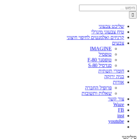
חיפוש...
שליכט צבעוני
טיח צבעוני מינרלי
קרניזים ואלמנטים לחיפוי חיצוני
צבעים
IMAGINE
טופסיל
טופסנד F-80
סנדסיל S-80
חומרי תשתית
בניה ירוקה
אודות
פרופיל החברה
שאלות ותשובות
צור קשר
Waze
FB
inst
youtube
סיליקטי