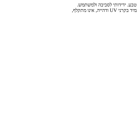
הטבע. ידידותי לסביבה ולמשתמש.
השליכט הסיליקטי הינו בעל כושר נשימה גבוה (נושם), עמיד במים ולחות, עמיד בקרני UV ודהייה, אינו מתקלף,